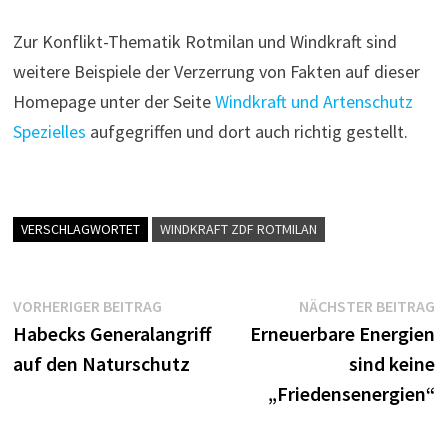
Zur Konflikt-Thematik Rotmilan und Windkraft sind
weitere Beispiele der Verzerrung von Fakten auf dieser
Homepage unter der Seite
Windkraft und Artenschutz
Spezielles
aufgegriffen und dort auch richtig gestellt.
VERSCHLAGWORTET
WINDKRAFT ZDF ROTMILAN
Vorheriger
N
VORHERIGER BEITRAG
NÄCHSTER BEITRAG
Beitragsnavigation
Beitrag:
B
Habecks Generalangriff
Erneuerbare Energien
auf den Naturschutz
sind keine
„Friedensenergien“