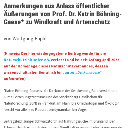
Anmerkungen aus Anlass öffentlicher
Äußerungen von Prof. Dr. Katrin Böhning-
Gaese* zu Windkraft und Artenschutz
von Wolfgang Epple
(
Hinweis: Der hier wiedergegebene Beitrag wurde für die
Naturschutzinitiative e.V.
verfasst und ist seit Anfang April 2022
auf der Homepage dieses Naturschutzverbandes, dessen
wissenschaftlicher Beirat ich bin,
unter
„Denkanstösse“
aufzurufen)
*Katrin Böhning-Gaese ist die Direktorin des Senckenberg Biodiversität und
Klima Forschungszentrums und der Senckenberg Gesellschaft für
Naturforschung (SGN) in Frankfurt am Main. Die Ornithologin und Ökologin
forscht vor allem zu Populationsdynamiken bei Vögeln.
Beitragsbild: Junger Schwarzstorch auf Nahrungssuche im Grünland. Der
Schwarzstorch ist durch Ausbau von Windkraft in seinem Lebensraum negativ